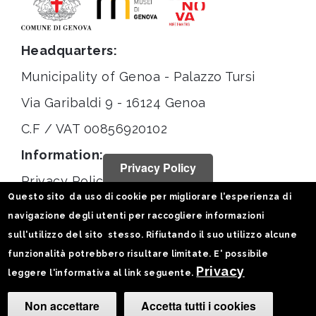
Headquarters:
Municipality of Genoa - Palazzo Tursi
Via Garibaldi 9 - 16124 Genoa
C.F / VAT 00856920102
Information:
Privacy Policy
Privacy Policy
Questo sito da uso di cookie per migliorare l'esperienza di
Legal notices
navigazione degli utenti per raccogliere informazioni
Statistiche
sull'utilizzo del sito stesso. Rifiutando il suo utilizzo alcune
funzionalità potrebbero risultare limitate. E' possibile
Follow us on:
Privacy
leggere l'informativa al link seguente.
Non accettare
Accetta tutti i cookies
Camb