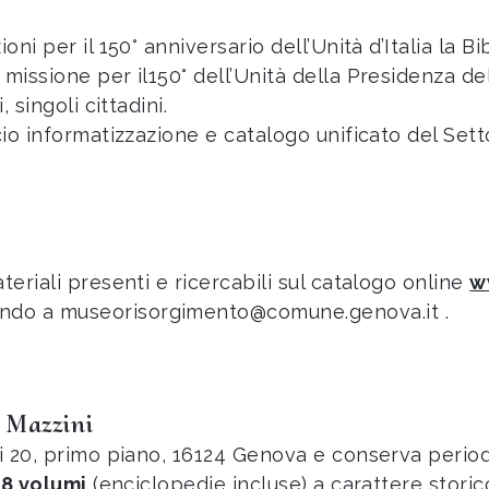
ni per il 150° anniversario dell’Unità d’Italia la Bi
issione per il150° dell’Unità della Presidenza del C
 singoli cittadini.
cio informatizzazione e catalogo unificato del Sett
teriali presenti e ricercabili sul catalogo online
w
ndo a museorisorgimento@comune.genova.it .
e Mazzini
di 20, primo piano, 16124 Genova e conserva perio
28 volumi
(enciclopedie incluse) a carattere storico,