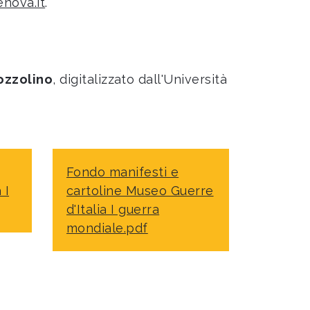
nova.it
.
ozzolino
, digitalizzato dall'Università
Fondo manifesti e
 I
cartoline Museo Guerre
d'Italia I guerra
mondiale.pdf