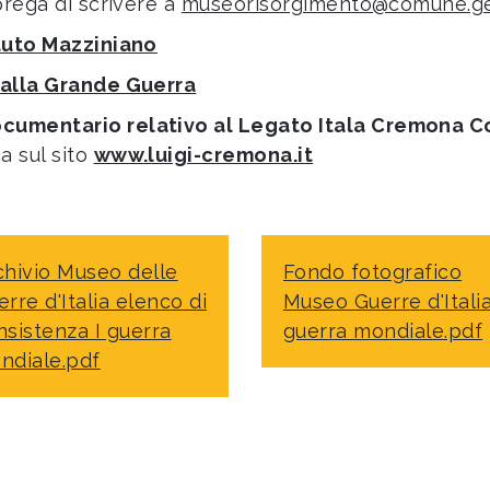
prega di scrivere a
museorisorgimento@comune.ge
ituto Mazziniano
o alla Grande Guerra
ocumentario relativo al Legato Itala Cremona C
a sul sito
www.luigi-cremona.it
chivio Museo delle
Fondo fotografico
rre d'Italia elenco di
Museo Guerre d'Italia
nsistenza I guerra
guerra mondiale.pdf
ndiale.pdf