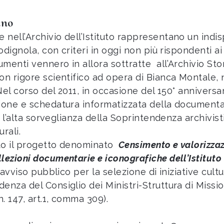
ano
nell’Archivio dell’Istituto rappresentano un indi
odignola, con criteri in oggi non più rispondenti ai
menti vennero in allora sottratte all’Archivio Sto
n rigore scientifico ad opera di Bianca Montale, n
Nel corso del 2011, in occasione del 150° anniversar
zione e schedatura informatizzata della document
o l’alta sorveglianza della Soprintendenza archivis
rali.
to il progetto denominato
Censimento e valorizzazi
lezioni documentarie e iconografiche dell’Istitut
l’avviso pubblico per la selezione di iniziative cu
nza del Consiglio dei Ministri-Struttura di Missio
. 147, art.1, comma 309).