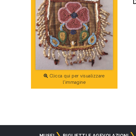
D
Clicca qui per visualizzare
l'immagine
Navigazione
MUSEI
BIGLIETTI E AGEVOLAZIONI