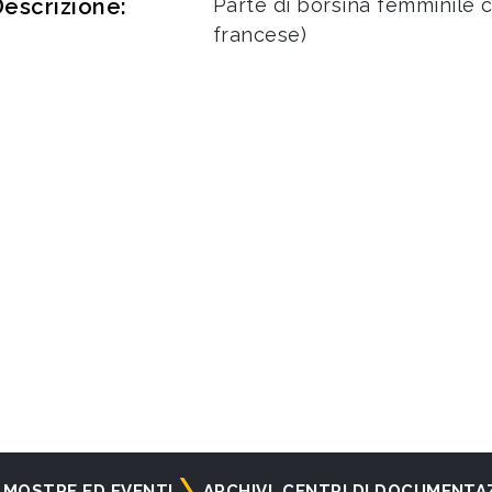
escrizione:
Parte di borsina femminile c
francese)
MOSTRE ED EVENTI
ARCHIVI, CENTRI DI DOCUMENTA