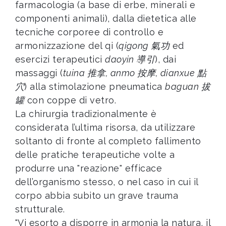
farmacologia (a base di erbe, minerali e
componenti animali), dalla dietetica alle
tecniche corporee di controllo e
armonizzazione del qi (
qigong 氣功
ed
esercizi terapeutici
daoyin 導引
), dai
massaggi (
tuina 推拿, anmo 按摩, dianxue 點
穴
) alla stimolazione pneumatica
baguan 拔
罐
con coppe di vetro.
La chirurgia tradizionalmente è
considerata l’ultima risorsa, da utilizzare
soltanto di fronte al completo fallimento
delle pratiche terapeutiche volte a
produrre una "reazione" efficace
dell’organismo stesso, o nel caso in cui il
corpo abbia subito un grave trauma
strutturale.
"Vi esorto a disporre in armonia la natura, il