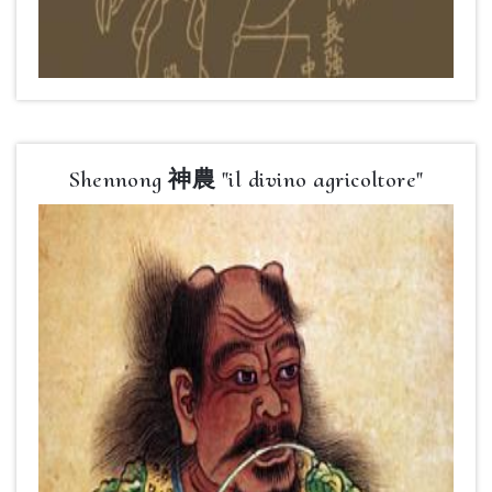
Shennong 神農 "il divino agricoltore"