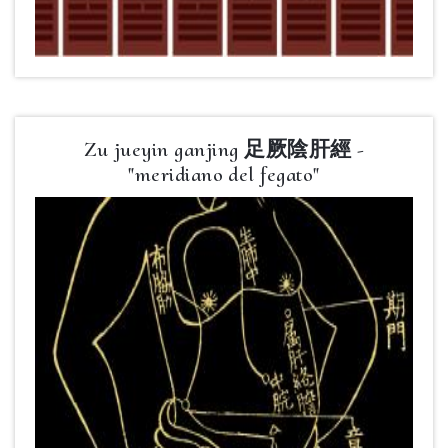
Zu jueyin ganjing 足厥陰肝經 -
"meridiano del fegato"