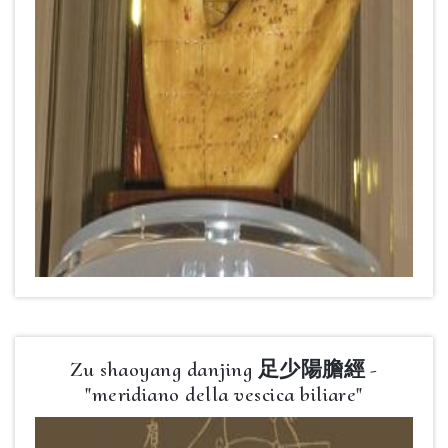
Zu shaoyang danjing 足少陽膽經 -
"meridiano della vescica biliare"