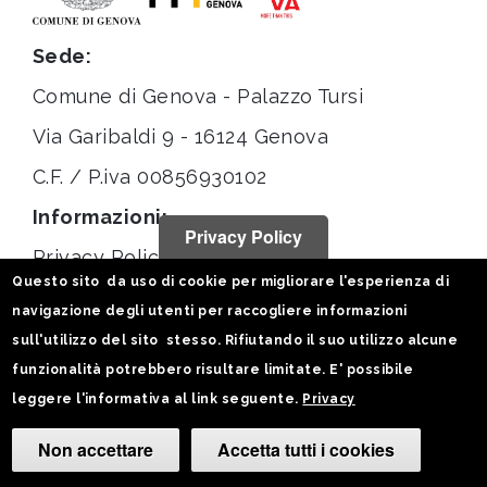
Sede:
Comune di Genova - Palazzo Tursi
Via Garibaldi 9 - 16124 Genova
C.F. / P.iva 00856930102
Informazioni:
Privacy Policy
Privacy Policy
Questo sito da uso di cookie per migliorare l'esperienza di
Note legali
navigazione degli utenti per raccogliere informazioni
Statistiche
sull'utilizzo del sito stesso. Rifiutando il suo utilizzo alcune
funzionalità potrebbero risultare limitate. E' possibile
Seguici su:
leggere l'informativa al link seguente.
Privacy
Non accettare
Accetta tutti i cookies
Camb