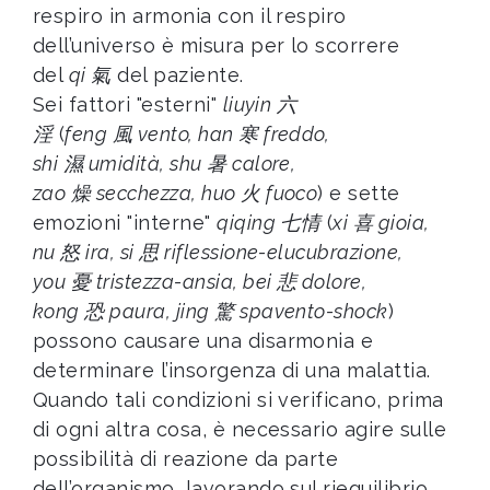
respiro in armonia con il respiro
dell’universo è misura per lo scorrere
del
qi 氣
del paziente.
Sei fattori "esterni"
liuyin 六
淫
(
feng 風 vento, han 寒 freddo,
shi 濕 umidità, shu 暑 calore,
zao 燥 secchezza, huo 火 fuoco
) e sette
emozioni "interne"
qiqing 七情
(
xi 喜 gioia,
nu 怒 ira, si 思 riflessione-elucubrazione,
you 憂 tristezza-ansia, bei 悲 dolore,
kong 恐 paura, jing 驚 spavento-shock
)
possono causare una disarmonia e
determinare l’insorgenza di una malattia.
Quando tali condizioni si verificano, prima
di ogni altra cosa, è necessario agire sulle
possibilità di reazione da parte
dell’organismo, lavorando sul riequilibrio