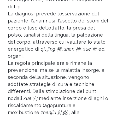
del qi.
La diagnosi prevede l’osservazione del
paziente, l’anamnesi, l’ascolto dei suoni del
corpo e l’uso dell’olfatto, la presa del
polso, l’analisi della lingua, la palpazione
del corpo, attraverso cui valutare lo stato
energetico di
qi
,
jing 精
,
shen 神
,
xue 血
ed
organi.
La regola principale era e rimane la
prevenzione, ma se la malattia insorge, a
seconda della situazione, vengono
adottate strategie di cura e tecniche
differenti. Dalla stimolazione dei punti
nodali
xue 穴
mediante inserzione di aghi o
riscaldamento (agopuntura e
moxibustione
zhenjiu 針灸
), alla