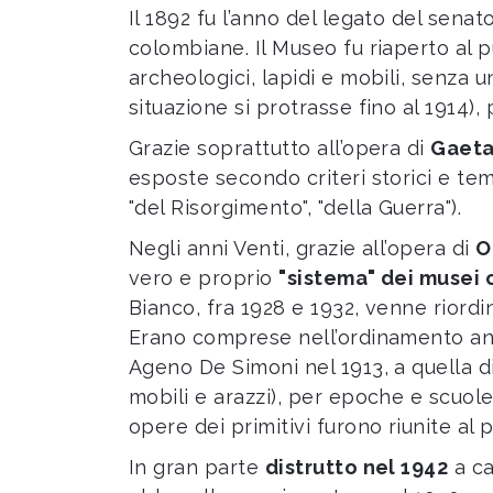
Il 1892 fu l’anno del legato del senat
colombiane. Il Museo fu riaperto al p
archeologici, lapidi e mobili, senza u
situazione si protrasse fino al 1914),
Grazie soprattutto all’opera di
Gaeta
esposte secondo criteri storici e tema
"del Risorgimento", "della Guerra").
Negli anni Venti, grazie all’opera di
O
vero e proprio
"sistema" dei musei 
Bianco, fra 1928 e 1932, venne riord
Erano comprese nell’ordinamento anch
Ageno De Simoni nel 1913, a quella di
mobili e arazzi), per epoche e scuol
opere dei primitivi furono riunite al
In gran parte
distrutto nel 1942
a ca