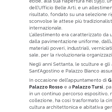
ebbe, alla sua riapertura nel 1950, 
dell’Ufficio Belle Arti, e un allestim
risultato, fondato su una selezione 
sconvolse le attese più tradizionalis
internazionale.
L’allestimento era caratterizzato da
dalla pavimentazione uniforme, dall’u
materiali poveri, industriali, vernicia
sale, per la rivoluzionaria organizzaz
Negli anni Settanta, le sculture e gl
Sant’Agostino e Palazzo Bianco assun
In occasione dell’appuntamento di
G
Palazzo Rosso
e a
Palazzo Tursi
, p
in un continuo percorso espositivo, 
collezione, ha così trasformato la 
cultura architettonica e abitativa ge