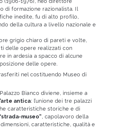
o (1906-1976), neo direttore
o di formazione razionalista. Il
che inedite, fu di alto profilo,
do della cultura a livello nazionale e
ore grigio chiaro di pareti e volte,
ti delle opere realizzati con
ture in ardesia a spacco di alcune
sposizione delle opere.
trasferiti nel costituendo Museo di
 Palazzo Bianco diviene, insieme a
l’arte antica
: l’unione dei tre palazzi
e caratteristiche storiche e di
“strada-museo”
, capolavoro della
dimensioni, caratteristiche, qualità e