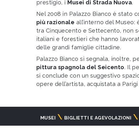
prestigio, i
Musei di Strada Nuova
.
Nel 2008
in Palazzo Bianco è stato 
più razionale
all’interno del Museo:
tra Cinquecento e Settecento, non so
italiani e forestieri che hanno lavor
delle grandi famiglie cittadine.
Palazzo Bianco si segnala, inoltre, p
pittura spagnola del Seicento
. Il 
si conclude con un suggestivo spazi
opere dell’artista, acquistata a Parigi 
Navigazione
MUSEI
BIGLIETTI E AGEVOLAZIONI
principale