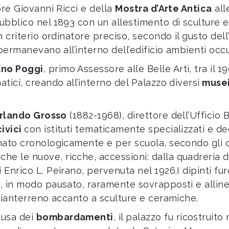
ore Giovanni Ricci e della
Mostra d’Arte Antica
all
ubblico nel 1893 con un allestimento di sculture e
n criterio ordinatore preciso, secondo il gusto dell’
 permanevano all’interno dell’edificio ambienti occup
no Poggi
, primo Assessore alle Belle Arti, tra il 
tici, creando all’interno del Palazzo diversi
musei
rlando Grosso
(1882-1968), direttore dell’Ufficio B
civici
con istituti tematicamente specializzati e dec
inato cronologicamente e per scuola, secondo gli
e le nuove, ricche, accessioni: dalla quadreria di
 Enrico L. Peirano, pervenuta nel 1926.I dipinti fu
e, in modo pausato, raramente sovrapposti e allin
 pianterreno accanto a sculture e ceramiche.
usa dei
bombardamenti
, il palazzo fu ricostruito