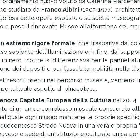
un ordinamento nuovo voluto da Caterina Marcenar
ento studiato da
Franco Albini
(1905-1977), architett
rigorosa delle opere esposte
e su scelte museografi
te e pose il rinnovato Museo all’attenzione del mon
 un
estremo rigore formale
, che traspariva dal col
so sapiente dell’illuminazione e, infine, dai suppor
ti in nero. Inoltre, si differenziava per le pannella
ione dei depositi e per l’assoluta mobilità nella di
i affreschi inseriti nel percorso museale, vennero 
se l’attuale aspetto di pinacoteca.
enova Capitale Europea della Cultura
nel 2004,
arte di un unico complesso museale consacrato
al
nel quale ogni museo mantiene le proprie specifich
cinquecentesca Strada Nuova in una vera e propria
novese e sede di un'istituzione culturale unica per 