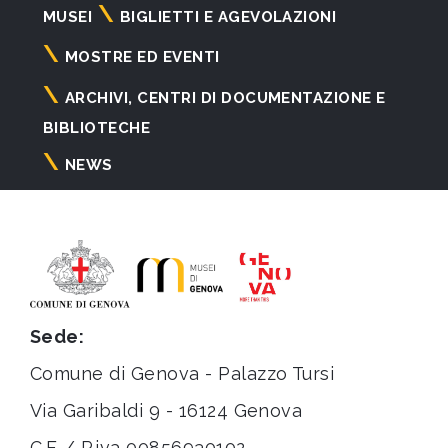
Navigazione
MUSEI
BIGLIETTI E AGEVOLAZIONI
principale
MOSTRE ED EVENTI
ARCHIVI, CENTRI DI DOCUMENTAZIONE E
BIBLIOTECHE
NEWS
Sede:
Comune di Genova - Palazzo Tursi
Via Garibaldi 9 - 16124 Genova
C.F. / P.iva 00856930102