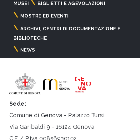
Navigazione
MUSEI
BIGLIETTI E AGEVOLAZIONI
principale
MOSTRE ED EVENTI
ARCHIVI, CENTRI DI DOCUMENTAZIONE E
BIBLIOTECHE
NEWS
Sede:
Comune di Genova - Palazzo Tursi
Via Garibaldi 9 - 16124 Genova
C.F. / P.iva 00856930102