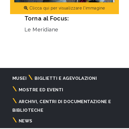
Clicca qui per visualizzare l'immagine
Torna al Focus:
Le Meridiane
Navigazione
MUSEI
BIGLIETTI E AGEVOLAZIONI
principale
MOSTRE ED EVENTI
ARCHIVI, CENTRI DI DOCUMENTAZIONE E
BIBLIOTECHE
NEWS