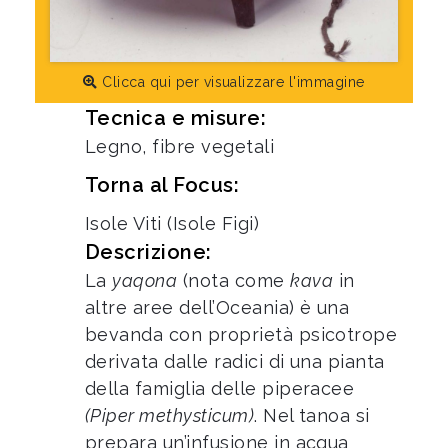
Clicca qui per visualizzare l'immagine
Tecnica e misure:
Legno, fibre vegetali
Torna al Focus:
Isole Viti (Isole Figi)
Descrizione:
La
yaqona
(nota come
kava
in
altre aree dell’Oceania) è una
bevanda con proprietà psicotrope
derivata dalle radici di una pianta
della famiglia delle piperacee
(Piper methysticum)
. Nel tanoa si
prepara un’infusione in acqua