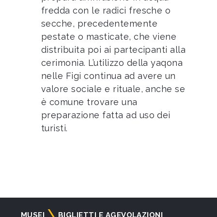
fredda con le radici fresche o
secche, precedentemente
pestate o masticate, che viene
distribuita poi ai partecipanti alla
cerimonia. L’utilizzo della yaqona
nelle Figi continua ad avere un
valore sociale e rituale, anche se
è comune trovare una
preparazione fatta ad uso dei
turisti.
Navigazione
MUSEI
BIGLIETTI E AGEVOLAZIONI