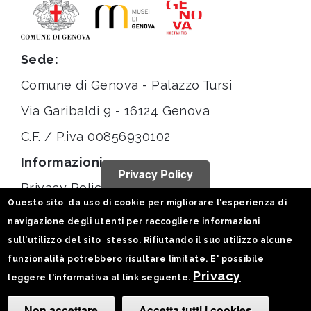
Sede:
Comune di Genova - Palazzo Tursi
Via Garibaldi 9 - 16124 Genova
C.F. / P.iva 00856930102
Informazioni:
Privacy Policy
Privacy Policy
Questo sito da uso di cookie per migliorare l'esperienza di
Note legali
navigazione degli utenti per raccogliere informazioni
Statistiche
sull'utilizzo del sito stesso. Rifiutando il suo utilizzo alcune
funzionalità potrebbero risultare limitate. E' possibile
Seguici su:
Privacy
leggere l'informativa al link seguente.
Non accettare
Accetta tutti i cookies
Camb