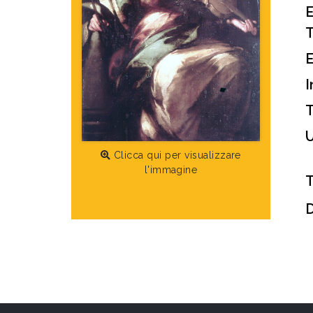
T
I
T
U
Clicca qui per visualizzare
l'immagine
T
D