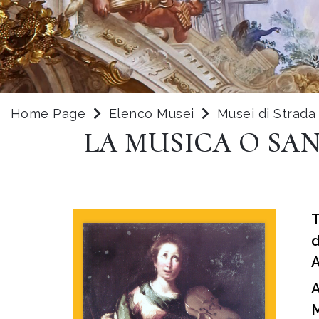
Home Page
Elenco Musei
Musei di Strad
LA MUSICA O SAN
T
d
A